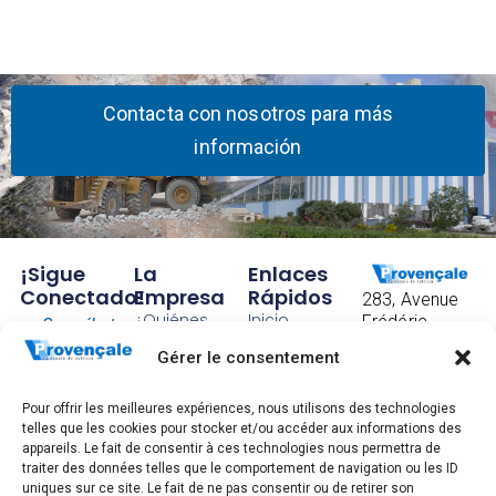
Contacta con nosotros para más
información
¡Sigue
La
Enlaces
Conectado!
Empresa
Rápidos
283, Avenue
¿Quiénes
Inicio
Frédéric
Suscríbete
somos?
Mistral
Contacto
Gérer le consentement
para
CS 40097
Nuestra
Condiciones
83175
recibir
historia
Generales de
Brignoles
Pour offrir les meilleures expériences, nous utilisons des technologies
nuestras
Factorías
Venta
telles que les cookies pour stocker et/ou accéder aux informations des
FRANCE
appareils. Le fait de consentir à ces technologies nous permettra de
Tel: +33 4 94
últimas
Trabaja con
Información
traiter des données telles que le comportement de navigation ou les ID
72 83 00
nosotros
legal, gestión
uniques sur ce site. Le fait de ne pas consentir ou de retirer son
noticias.