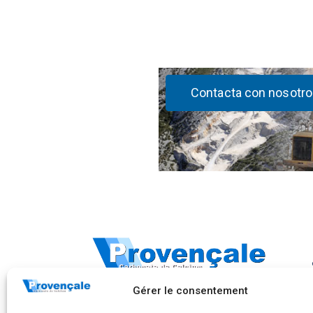
Contacta con nosotro
283, Avenue Frédéric Mistral
Gérer le consentement
CS 40097