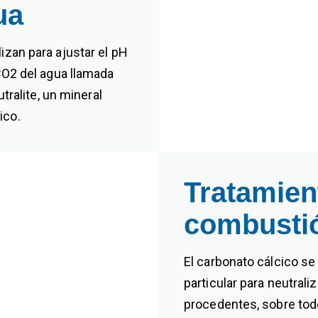
ua
izan para ajustar el pH
CO2 del agua llamada
utralite, un mineral
ico.
Tratamien
combustió
El carbonato cálcico se 
particular para neutrali
procedentes, sobre todo