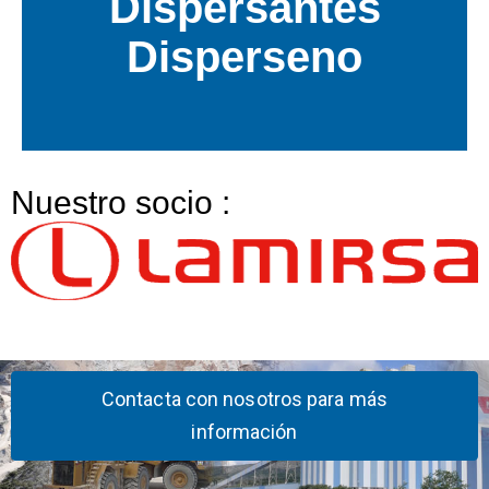
Dispersantes
dispersantes aniónicos.
Disperseno
DISPERSENE es una gama de
Nuestro socio :
Contacta con nosotros para más
información