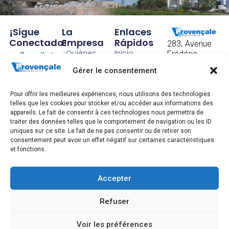
¡Sigue
La
Enlaces
Conectado!
Empresa
Rápidos
283, Avenue
¿Quiénes
Inicio
Frédéric
Suscríbete
somos?
Mistral
Contacto
Gérer le consentement
para
CS 40097
Nuestra
Condiciones
83175
recibir
historia
Generales de
Brignoles
Pour offrir les meilleures expériences, nous utilisons des technologies
nuestras
Factorías
Venta
telles que les cookies pour stocker et/ou accéder aux informations des
FRANCE
appareils. Le fait de consentir à ces technologies nous permettra de
Tel: +33 4 94
últimas
Trabaja con
Información
traiter des données telles que le comportement de navigation ou les ID
72 83 00
nosotros
legal, gestión
uniques sur ce site. Le fait de ne pas consentir ou de retirer son
noticias.
de datos
consentement peut avoir un effet négatif sur certaines caractéristiques
et fonctions.
personales y
GTCU
SUSCRÍBETE
Accepter
Refuser
2026 Todos los derechos reservados
Français
(
Francés
)
English
(
Inglés
)
Voir les préférences