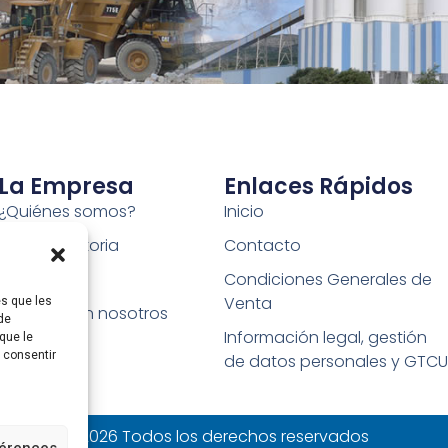
La Empresa
Enlaces Rápidos
¿Quiénes somos?
Inicio
Nuestra historia
Contacto
Factorías
Condiciones Generales de
Venta
es que les
Trabaja con nosotros
de
Información legal, gestión
que le
s consentir
de datos personales y GTCU
2026 Todos los derechos reservados
férences