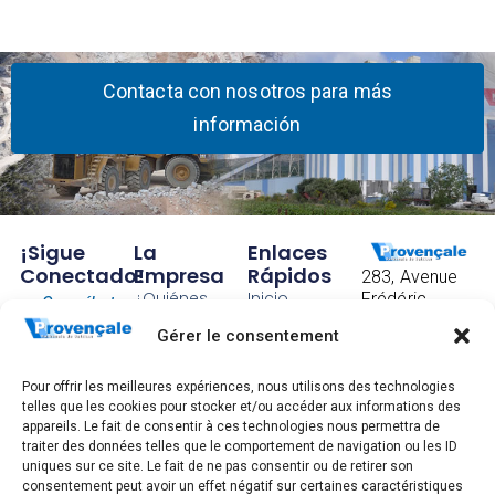
Contacta con nosotros para más
información
¡Sigue
La
Enlaces
Conectado!
Empresa
Rápidos
283, Avenue
¿Quiénes
Inicio
Frédéric
Suscríbete
somos?
Mistral
Contacto
Gérer le consentement
para
CS 40097
Nuestra
Condiciones
83175
recibir
historia
Generales de
Brignoles
Pour offrir les meilleures expériences, nous utilisons des technologies
nuestras
Factorías
Venta
FRANCE
telles que les cookies pour stocker et/ou accéder aux informations des
appareils. Le fait de consentir à ces technologies nous permettra de
Tel: +33 4 94
últimas
Trabaja con
Información
traiter des données telles que le comportement de navigation ou les ID
72 83 00
nosotros
legal, gestión
noticias.
uniques sur ce site. Le fait de ne pas consentir ou de retirer son
de datos
consentement peut avoir un effet négatif sur certaines caractéristiques