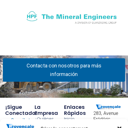
Contacta con nosotros para más
información
¡Sigue
La
Enlaces
Conectado!
Empresa
Rápidos
283, Avenue
¿Quiénes
Inicio
Frédéric
Suscríbete
somos?
Mistral
Contacto