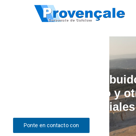
Productor y distribuid
carbonato cálcico y ot
minerales industriales
Ponte en contacto con