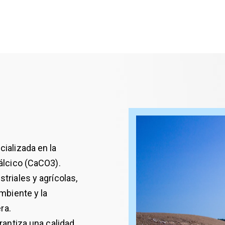
ializada en la
álcico (CaCO3).
riales y agrícolas,
mbiente y la
ra.
rantiza una calidad