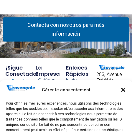
Contacta con nosotros para más
información
¡Sigue
La
Enlaces
Conectado!
Empresa
Rápidos
283, Avenue
¿Quiénes
Inicio
Frédéric
Suscríbete
somos?
Mistral
Contacto
Gérer le consentement
para
CS 40097
Nuestra
Condiciones
83175
recibir
historia
Generales de
Brignoles
Pour offrir les meilleures expériences, nous utilisons des technologies
nuestras
Factorías
Venta
telles que les cookies pour stocker et/ou accéder aux informations des
FRANCE
appareils. Le fait de consentir à ces technologies nous permettra de
Tel: +33 4 94
últimas
Trabaja con
Información
traiter des données telles que le comportement de navigation ou les ID
72 83 00
nosotros
legal, gestión
uniques sur ce site. Le fait de ne pas consentir ou de retirer son
noticias.
de datos
consentement peut avoir un effet négatif sur certaines caractéristiques