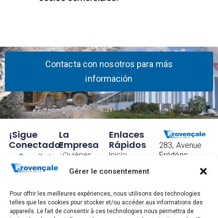
Contacta con nosotros para más
información
¡Sigue
La
Enlaces
Conectado!
Empresa
Rápidos
283, Avenue
¿Quiénes
Inicio
Frédéric
Suscríbete
somos?
Mistral
Contacto
Gérer le consentement
para
CS 40097
Nuestra
Condiciones
83175
recibir
historia
Generales de
Brignoles
Pour offrir les meilleures expériences, nous utilisons des technologies
nuestras
Factorías
Venta
telles que les cookies pour stocker et/ou accéder aux informations des
FRANCE
appareils. Le fait de consentir à ces technologies nous permettra de
Tel: +33 4 94
últimas
Trabaja con
Información