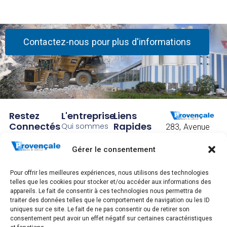
Contactez-nous pour plus d'informations
Restez
L'entreprise
Liens
Connectés
Rapides
Qui sommes
283, Avenue
!
nous ?
Accueil
Frédéric
Mistral
Gérer le consentement
Abonnez
Notre histoire
Contact
CS 40097
vous pour
Nos sites
CGV
83175
Pour offrir les meilleures expériences, nous utilisons des technologies
Brignoles
recevoir
Recrutement
Mentions
telles que les cookies pour stocker et/ou accéder aux informations des
cedex
légales,
appareils. Le fait de consentir à ces technologies nous permettra de
nos
Tél. : +33 4 94
traiter des données telles que le comportement de navigation ou les ID
gestion
72 83 00
actualités.
uniques sur ce site. Le fait de ne pas consentir ou de retirer son
données
consentement peut avoir un effet négatif sur certaines caractéristiques
personnelles