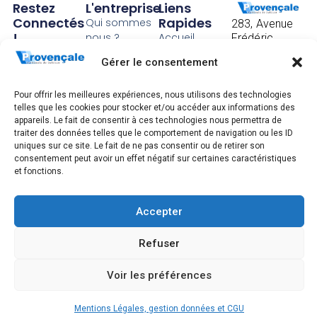
Restez
L'entreprise
Liens
Connectés
Rapides
Qui sommes
283, Avenue
!
nous ?
Accueil
Frédéric
Mistral
Abonnez
Notre histoire
Contact
Gérer le consentement
CS 40097
vous pour
Nos sites
CGV
83175
Brignoles
Pour offrir les meilleures expériences, nous utilisons des technologies
recevoir
Recrutement
Mentions
cedex
telles que les cookies pour stocker et/ou accéder aux informations des
légales,
nos
appareils. Le fait de consentir à ces technologies nous permettra de
Tél. : +33 4 94
gestion
traiter des données telles que le comportement de navigation ou les ID
72 83 00
actualités.
données
uniques sur ce site. Le fait de ne pas consentir ou de retirer son
personnelles
consentement peut avoir un effet négatif sur certaines caractéristiques
et CGU
et fonctions.
S'ABONNER
Accepter
© 2026 Tous droits réservés
Refuser
English
(
Anglais
)
Deutsch
(
Allemand
)
Voir les préférences
Español
(
Espagnol
)
Mentions Légales, gestion données et CGU