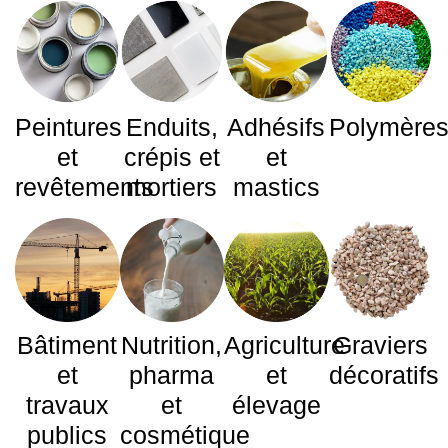
Peintures
Enduits,
Adhésifs
Polymère
et
crépis et
et
revêtements
mortiers
mastics
Bâtiment
Nutrition,
Agriculture
Graviers
et
pharma
et
décoratifs
travaux
et
élevage
publics
cosmétique