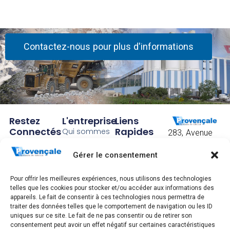
Contactez-nous pour plus d'informations
Restez
L'entreprise
Liens
Connectés
Rapides
Qui sommes
283, Avenue
!
nous ?
Accueil
Frédéric
Mistral
Gérer le consentement
Abonnez
Notre histoire
Contact
CS 40097
vous pour
Nos sites
CGV
83175
Pour offrir les meilleures expériences, nous utilisons des technologies
Brignoles
recevoir
Recrutement
Mentions
telles que les cookies pour stocker et/ou accéder aux informations des
cedex
légales,
appareils. Le fait de consentir à ces technologies nous permettra de
nos
Tél. : +33 4 94
traiter des données telles que le comportement de navigation ou les ID
gestion
72 83 00
uniques sur ce site. Le fait de ne pas consentir ou de retirer son
actualités.
données
consentement peut avoir un effet négatif sur certaines caractéristiques