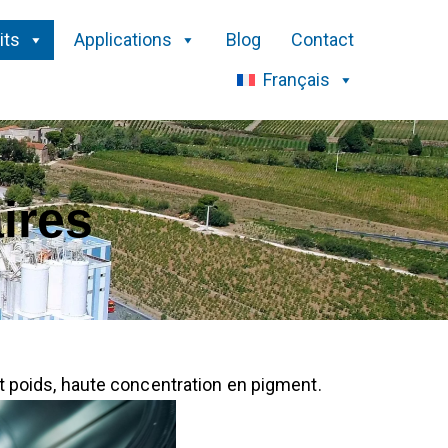
its
Applications
Blog
Contact
Français
ires
t poids, haute concentration en pigment.