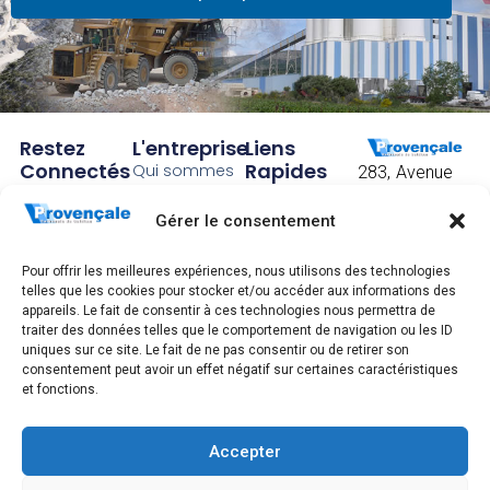
Restez
L'entreprise
Liens
Connectés
Rapides
Qui sommes
283, Avenue
!
nous ?
Accueil
Frédéric
Mistral
Gérer le consentement
Abonnez
Notre histoire
Contact
CS 40097
vous pour
Nos sites
CGV
83175
Pour offrir les meilleures expériences, nous utilisons des technologies
Brignoles
recevoir
Recrutement
Mentions
telles que les cookies pour stocker et/ou accéder aux informations des
cedex
légales,
appareils. Le fait de consentir à ces technologies nous permettra de
nos
Tél. : +33 4 94
traiter des données telles que le comportement de navigation ou les ID
gestion
72 83 00
uniques sur ce site. Le fait de ne pas consentir ou de retirer son
actualités.
données
consentement peut avoir un effet négatif sur certaines caractéristiques
personnelles
et fonctions.
et CGU
S'ABONNER
Accepter