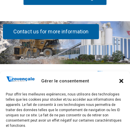
Contact us for more information
Stay
The
Quick Links
Connected!
Company
Home
283, Avenue
Gérer le consentement
Who are we?
Frédéric
Subscribe
Contact
Mistral
Our history
Pour offrir les meilleures expériences, nous utilisons des technologies
to receive
GTC
CS 40097
telles que les cookies pour stocker et/ou accéder aux informations des
Our sites
83175
our news.
Legal notice,
appareils. Le fait de consentir à ces technologies nous permettra de
Brignoles
traiter des données telles que le comportement de navigation ou les ID
Join us
personal data
cedex
uniques sur ce site. Le fait de ne pas consentir ou de retirer son
management
Tel. +33 4 94
consentement peut avoir un effet négatif sur certaines caractéristiques
and GTCU
et fonctions.
72 83 00