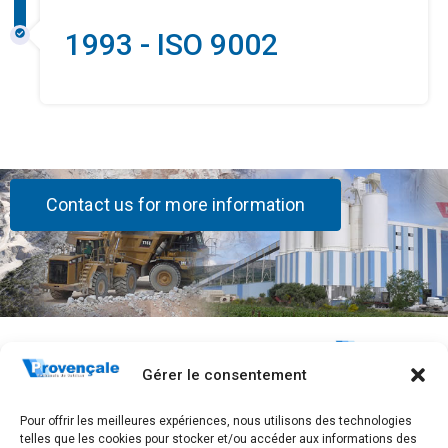
1993 - ISO 9002
Contact us for more information
Stay
The
Quick Links
Connected!
Company
Home
283, Avenue
Gérer le consentement
Who are we?
Frédéric
Subscribe
Contact
Mistral
Our history
Pour offrir les meilleures expériences, nous utilisons des technologies
to receive
GTC
CS 40097
telles que les cookies pour stocker et/ou accéder aux informations des