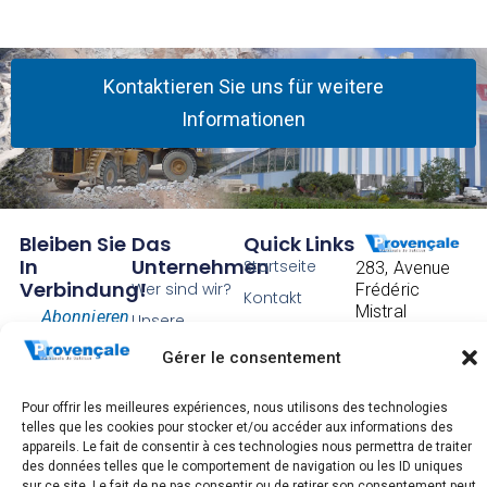
Kontaktieren Sie uns für weitere
Informationen
Bleiben Sie
Das
Quick Links
In
Unternehmen
Startseite
283, Avenue
Verbindung!
Wer sind wir?
Frédéric
Kontakt
Mistral
Abonnieren
Unsere
AGB
CS 40097
Geschichte
Sie unsere
83175
Gérer le consentement
Rechtliche
Unsere
Brignoles
Nachrichten.
Hinweise,
Standorte
cedex
Verwaltung
Pour offrir les meilleures expériences, nous utilisons des technologies
Tel.: +33 4 94
Rekrutierung
persönlicher
telles que les cookies pour stocker et/ou accéder aux informations des
72 83 00
appareils. Le fait de consentir à ces technologies nous permettra de traiter
Daten und
des données telles que le comportement de navigation ou les ID uniques
AGBs
ABONNIEREN
sur ce site. Le fait de ne pas consentir ou de retirer son consentement peut