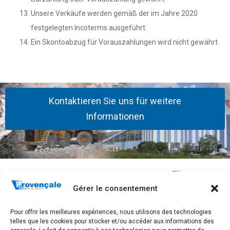
Unsere Verkäufe werden gemäß der im Jahre 2020
festgelegten Incoterms ausgeführt.
Ein Skontoabzug für Vorauszahlungen wird nicht gewährt.
Kontaktieren Sie uns für weitere
Informationen
Bleiben Sie
Das
Quick Links
In
Unternehmen
Startseite
283, Avenue
Gérer le consentement
Verbindung!
Wer sind wir?
Frédéric
Kontakt
Mistral
Abonnieren
Unsere
Pour offrir les meilleures expériences, nous utilisons des technologies
AGB
CS 40097
Geschichte
telles que les cookies pour stocker et/ou accéder aux informations des
Sie unsere
83175